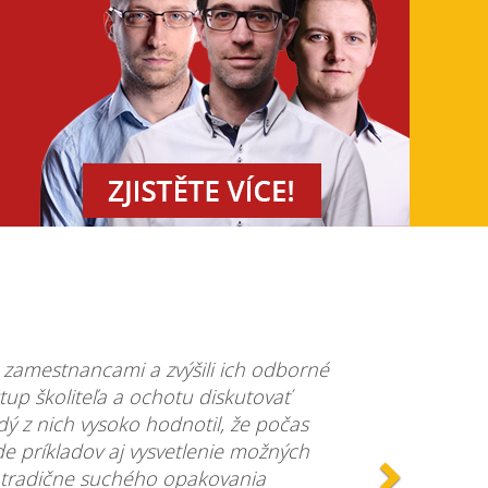
Další
i zamestnancami a zvýšili ich odborné
stup školiteľa a ochotu diskutovať
dý z nich vysoko hodnotil, že počas
de príkladov aj vysvetlenie možných
 z tradične suchého opakovania