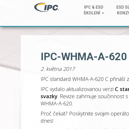
IPC & ESD
ESD S
ŠKOLENÍ
KONZ
IPC-WHMA-A-620 re
2. května 2017
IPC standard WHMA-A-620 C přináší zl
IPC vydalo aktualizovanou verzi
C sta
svazky
. Revize zahrnuje součinnost s
WHMA-A-620.
Proč čekat? Poskytnite svojim operátor
dnes!