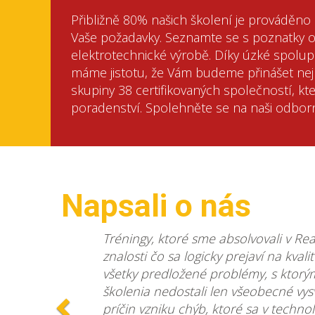
Přibližně 80% našich školení je prováděno 
Vaše požadavky. Seznamte se s poznatky o
elektrotechnické výrobě. Díky úzké spolup
máme jistotu, že Vám budeme přinášet nej
skupiny 38 certifikovaných společností, k
poradenství. Spolehněte se na naši odborn
Napsali o nás
Předchozí
Tréningy, ktoré sme absolvovali v Re
znalosti čo sa logicky prejaví na kval
všetky predložené problémy, s ktorým
školenia nedostali len všeobecné vys
príčin vzniku chýb, ktoré sa v techn