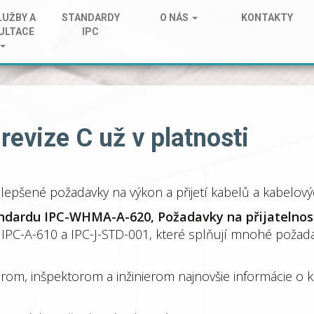
LUŽBY A
STANDARDY
O NÁS
KONTAKTY
ULTACE
IPC
vize C už v platnosti
epšené požadavky na výkon a přijetí kabelů a kabelový
ndardu IPC-WHMA-A-620, Požadavky na přijatelnost
 IPC-A-610 a IPC-J-STD-001, které splňují mnohé požada
om, inšpektorom a inžinierom najnovšie informácie o kri