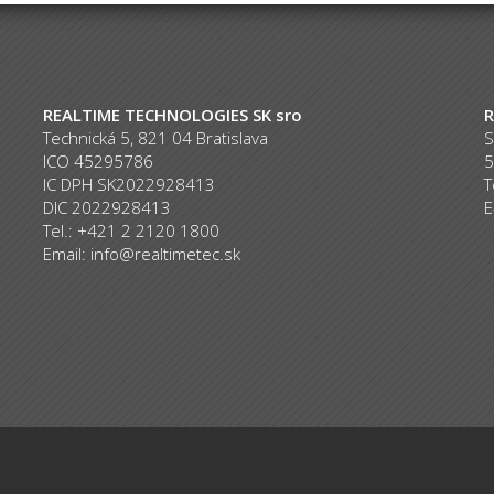
REALTIME TECHNOLOGIES SK sro
R
Technická 5, 821 04 Bratislava
S
ICO 45295786
5
IC DPH SK2022928413
T
DIC 2022928413
E
Tel.: +421 2 2120 1800
Email:
info@realtimetec.sk