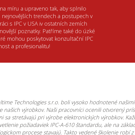
na míru a upraveno tak, aby splnilo
 nejnovějších trendech a postupech v
ráci s IPC v USA iv ostatních zemích
novější poznatky. Patříme také do úzké
teré mohou poskytovat konzultační IPC
ost a profesionalitu!
altime Technologies s.r.o. boli vysoko hodnotené našim
ite našich výrobkov. Naši pracovníci ocenili otvorený prí
i sa stretávajú pri výrobe elektronických výrobkov. Kaž
vetlenie požiadaviek IPC-A-610 štandardu, ale na zákla
ologickom procese stavajú. Takto vedené školenie robí