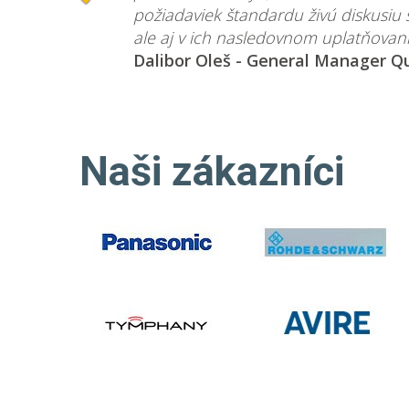
požiadaviek štandardu živú diskusiu
ale aj v ich nasledovnom uplatňovaní
Dalibor Oleš - General Manager Qua
Naši zákazníci