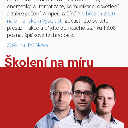
energetiky, automatizace, komunikace, osvětlení
a zabezpečení, Ampér, začíná
17. března 2020
na brněnském Výstavišti.
Zúčastněte se této
prestižní akce a přijďte do našeho stánku F3.08
poznat špičkové technologie.
Zpět na IPC News
Školení na míru