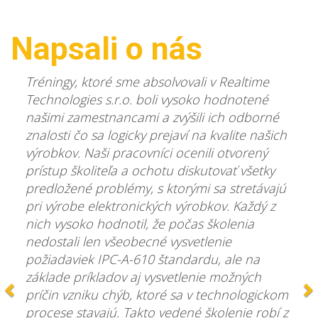
Napsali o nás
Předchozí
D
Tréningy, ktoré sme absolvovali v Realtime
Technologies s.r.o. boli vysoko hodnotené
našimi zamestnancami a zvýšili ich odborné
znalosti čo sa logicky prejaví na kvalite našich
výrobkov. Naši pracovníci ocenili otvorený
prístup školiteľa a ochotu diskutovať všetky
predložené problémy, s ktorými sa stretávajú
pri výrobe elektronických výrobkov. Každý z
nich vysoko hodnotil, že počas školenia
nedostali len všeobecné vysvetlenie
požiadaviek IPC-A-610 štandardu, ale na
základe príkladov aj vysvetlenie možných
príčin vzniku chýb, ktoré sa v technologickom
procese stavajú. Takto vedené školenie robí z