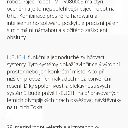
robot. Pájecí robot TMT-R98000S má čtyři
ocenění a je to nejspolehlivější pájecí robot na
trhu. Kombinace přesného hardwaru a
inteligentního softwaru poskytuje precizní pájení
s minimální námahou a složitého zaškolení
obsluhy.
IKEUCHI
funkční a jednoduché zvlhčovací
systémy. Tyto systémy dokáží zvlhčit celý výrobní
prostor nebo jen konkrétní místo. A to při
nižších provozních nákladech než konvenční
řešení. Díky spolehlivosti a efektivnosti svých
systémů bude právě IKEUCHI na připravovaných
letních olympijských hrách osvěžovat návštěvníky
na ulicích Tokia.
28. mezinárodní veletrh elektrotechniky,